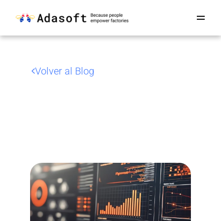
Volver al Blog
DataOps
e
IA:
La
Nueva
Espina
Dorsal
de
la
Industria
Inteligente